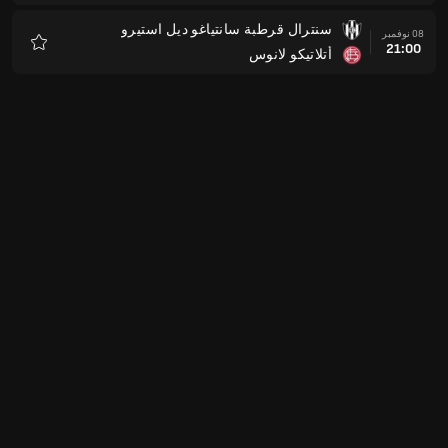
سنترال قرطبة سانتياغو ديل استيرو
08 نوفمبر
21:00
أتلاتيكو لانوس
المفضلة