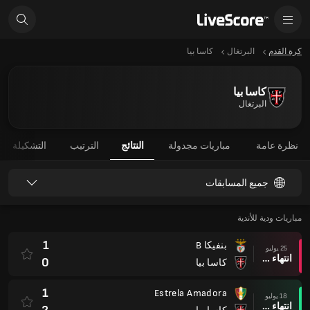
كرة القدم
البرتغال
كاسا بيا
كاسا بيا
البرتغال
نظرة عامة
مباريات مجدولة
النتائج
الترتيب
التشكيلة
جميع المسابقات
مباريات ودية للأندية
1
بنفيكا B
25 يوليو
انتهاء وقت المباراة
0
كاسا بيا
1
Estrela Amadora
18 يوليو
انتهاء وقت المباراة