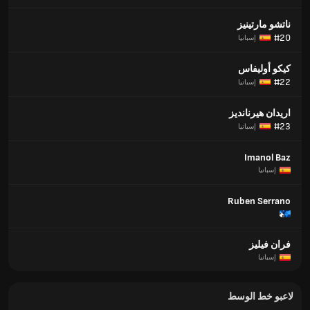
ناتشو مارتينيز
#20
إسبانيا
كيكو أوليفاس
#22
إسبانيا
اريدان هيرنانديز
#23
إسبانيا
Imanol Baz
إسبانيا
Ruben Serrano
فران فيليز
إسبانيا
لاعبو خط الوسط