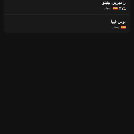
راميريز، بينيتو
#21
إسبانيا
توني فييا
إسبانيا