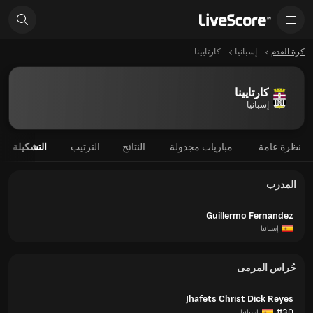
كرة القدم
إسبانيا
كارتايينا
كارتايينا
إسبانيا
نظرة عامة
مباريات مجدولة
النتائج
الترتيب
التشكيلة
المدرب
Guillermo Fernandez
إسبانيا
حُراس المرمى
Jhafets Christ Dick Reyes
#30
إسبانيا