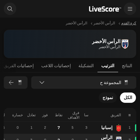
كرة القدم
الرأس الأخضر
الرأس الأخضر
الرأس الأخضر
الرأس الأخضر
النتائج
الترتيب
التشكيلة
إحصائيات اللاعب
إحصائيات الفريق
المجموعة ح
الكل
نموذج
فرق
#
الفريق
سا
نقاط
فوز
تعادل
خسارة
لـ
الأهداف
إسبانيا
7
5
0
1
2
5
3
1
الرأس