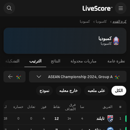
كرة القدم
كامبوديا
كمبوديا
كمبوديا
كامبوديا
نظرة عامة
مباريات مجدولة
النتائج
الترتيب
التشكيلة
ASEAN Championship 2024, Group A
الكل
على ملعبه
خارج معلبه
نموذج
فرق
#
الفريق
سا
نقاط
فوز
تعادل
خسارة
لـ
الأهداف
تايلند
12
18
0
0
4
14
4
1