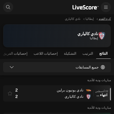
كرة القدم
إيطاليا
نادي كالياري
نادي كالياري
إيطاليا
النتائج
الترتيب
التشكيلة
إحصائيات اللاعب
إحصائيات الفريق
جميع المسابقات
مباريات ودية للأندية
2
نادي يونيون برلين
02 أغسطس
انتهاء وقت المباراة
2
نادي كالياري
مباريات ودية للأندية