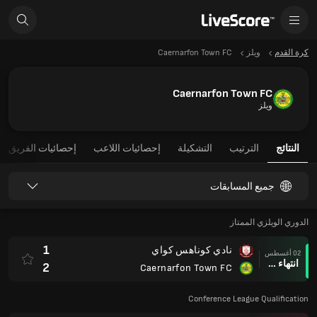
كرة القدم
ويلز
Caernarfon Town FC
Caernarfon Town FC
ويلز
النتائج
الترتيب
التشكيلة
إحصائيات اللاعب
إحصائيات الفريق
جميع المسابقات
الدوري الويلزي الممتاز
1
نادي كوناهس كواي
02 أغسطس
انتهاء وقت المباراة
2
Caernarfon Town FC
Conference League Qualification