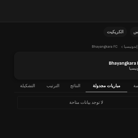
نس
الكريكيت
إندونيسيا
Bhayangkara FC
Bhayangkara 
نيسيا
مة
مباريات مجدولة
النتائج
الترتيب
التشكيلة
لا توجد بيانات متاحة