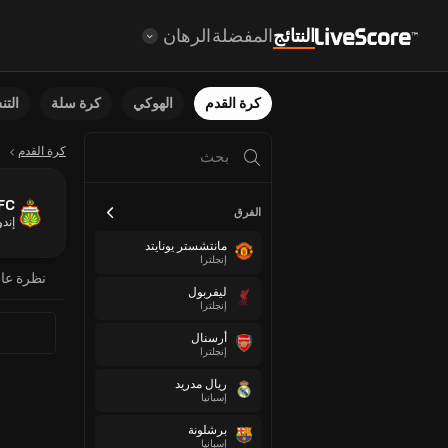
النتائج
المفضلة
الرهان
كرة القدم
الهوكي
كرة سلة
الت
كرة القدم
FC
الفرق
إندو
مانتشستر يونايتد
إنجلترا
نظرة عا
ليفربول
إنجلترا
أرسنال
إنجلترا
ريال مدريد
إسبانيا
برشلونة
إسبانيا