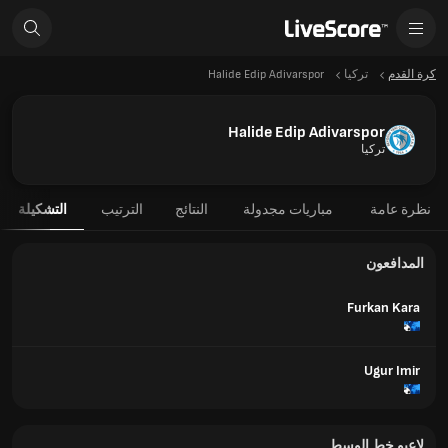
كرة القدم
تركيا
Halide Edip Adivarspor
Halide Edip Adivarspor
تركيا
نظرة عامة
مباريات مجدولة
النتائج
الترتيب
التشكيلة
المدافعون
Furkan Kara
Ugur Imir
لاعبو خط الوسط