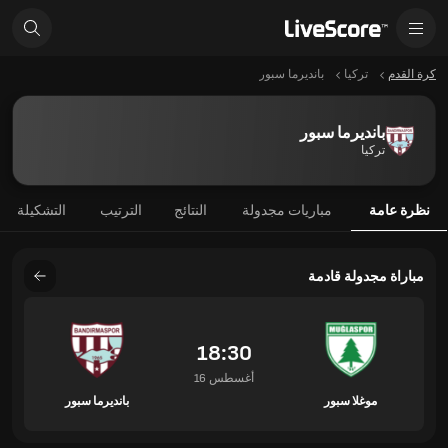
كرة القدم
تركيا
بانديرما سبور
بانديرما سبور
تركيا
نظرة عامة
مباريات مجدولة
النتائج
الترتيب
التشكيلة
مباراة مجدولة قادمة
18:30
16 أغسطس
موغلا سبور
بانديرما سبور