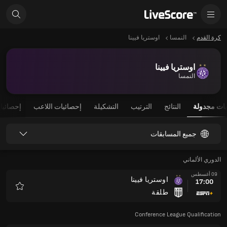
كرة القدم
النمسا
اوستريا فيينا
اوستريا فيينا
النمسا
يات مجدولة
النتائج
الترتيب
التشكيلة
إحصائيات اللاعب
إحصائيا
جميع المسابقات
الدوري الألماني
09 أغسطس
اوستريا فيينا
17:00
طلقة
المفضلة
Conference League Qualification