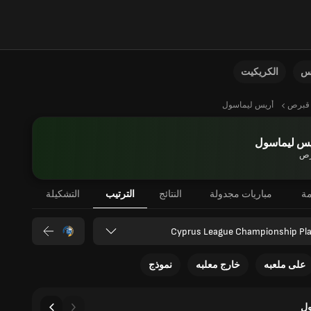
نس
الكريكيت
قبرص
أريس ليماسول
يس ليماسول
رص
مة
مباريات مجدولة
النتائج
الترتيب
التشكيلة
Cyprus League Championship Pla
على ملعبه
خارج معلبه
نموذج
ل