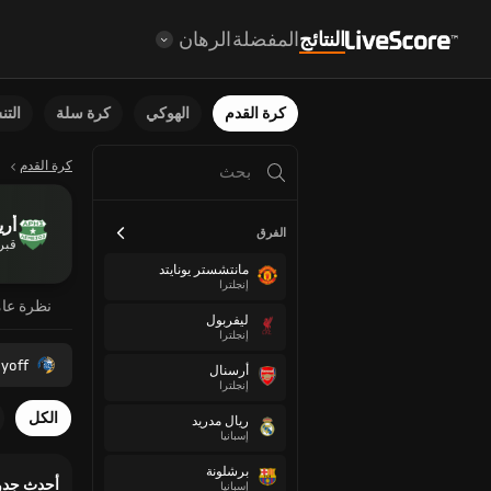
النتائج
المفضلة
الرهان
كرة القدم
الهوكي
كرة سلة
الت
كرة القدم
أر
الفرق
قب
مانتشستر يونايتد
إنجلترا
نظرة عا
ليفربول
إنجلترا
yoff
أرسنال
إنجلترا
الكل
ريال مدريد
إسبانيا
برشلونة
أحدث جدو
إسبانيا