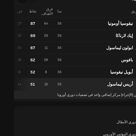
فرق
ريق
سا
نقاط
فوز
تعادل
الأهداف
نيقوسيا أومونيا
87
6
27
64
36
إيك لارناكا
69
9
20
29
36
ابولون ليماسول
67
7
20
11
36
بافوس
62
8
18
28
36
أبويل نيقوسيا
52
7
15
8
36
أريس ليماسول
51
9
14
16
36
 [الإجراء] مركز إضافي واحد في تصفيات دوري أوروبا
وري الأبطال
وري المؤتمر الأوروبي