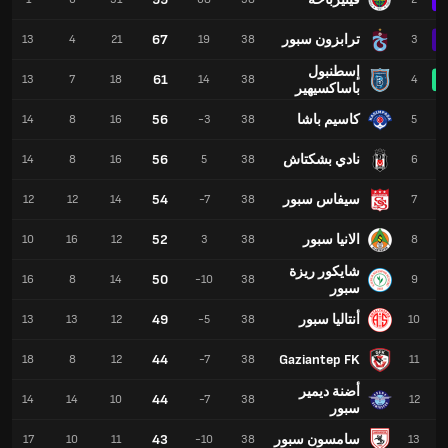
ترابزون سبور
67
13
4
21
19
38
3
إسطنبول
61
13
7
18
14
38
4
باساكسيهير
كاسيم باشا
56
14
8
16
-3
38
5
نادي بشكتاش
56
14
8
16
5
38
6
سيفاس سبور
54
12
12
14
-7
38
7
الانيا سبور
52
10
16
12
3
38
8
شايكور ريزة
50
16
8
14
-10
38
9
سبور
أنتاليا سبور
49
13
13
12
-5
38
10
44
Gaziantep FK
18
8
12
-7
38
11
أضنة ديمير
44
14
14
10
-7
38
12
سبور
سامسون سبور
43
17
10
11
-10
38
13