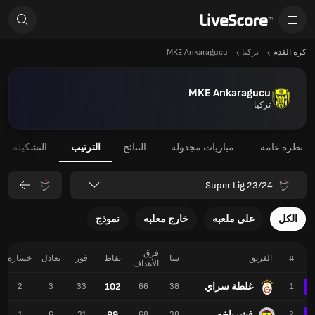
كرة القدم
تركيا
MKE Ankaragucu
MKE Ankaragucu
تركيا
نظرة عامة
مباريات مجدولة
النتائج
الترتيب
التشكيلة
Super Lig 23/24
الكل
على ملعبه
خارج معلبه
نموذج
فرق
#
الفريق
سا
نقاط
فوز
تعادل
خسارة
الأهداف
غلطة سراي
102
2
3
33
66
38
1
فينيرباخه
99
1
6
31
68
38
2