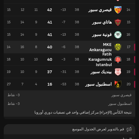
قيصري سبور
42
15
12
11
-13
38
14
هاتاي سبور
41
15
14
9
-7
38
15
قونية سبور
41
15
14
9
-13
38
16
MKE
40
14
16
8
-6
38
17
Ankaragucu
Fatih
40
Karagumruk
18
10
10
-3
38
18
Istanbul
بينديك سبور
37
19
10
9
-31
38
19
اسطنبول سبور
16
27
7
4
-53
38
20
قيصري سبور
-3
نقاط
اسطنبول سبور
-3
نقاط
نتيجة الكأس [الإجراء] مركز إضافي واحد في تصفيات دوري أوروبا
قم بالتدوير لعرض الجدول الموسع