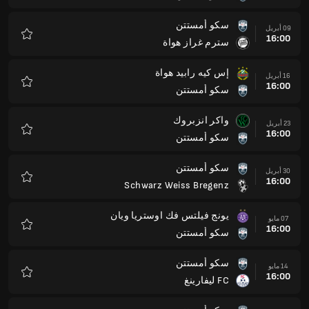
سكو أمستتن
09 أبريل
16:00
سترم غراز هواة
المفضلة
إس كيه رابيد هواة
16 أبريل
16:00
سكو أمستتن
المفضلة
واكر انزبروك
23 أبريل
16:00
سكو أمستتن
المفضلة
سكو أمستتن
30 أبريل
16:00
Schwarz Weiss Bregenz
المفضلة
يونج فيلتس فك اوستريا ويان
07 مايو
16:00
سكو أمستتن
المفضلة
سكو أمستتن
14 مايو
16:00
FC ليفارينغ
المفضلة