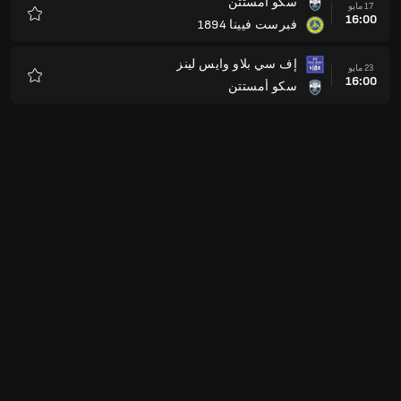
سكو أمستتن
17 مايو
16:00
فبرست فيينا 1894
المفضلة
إف سي بلاو وايس لينز
23 مايو
16:00
سكو أمستتن
المفضلة