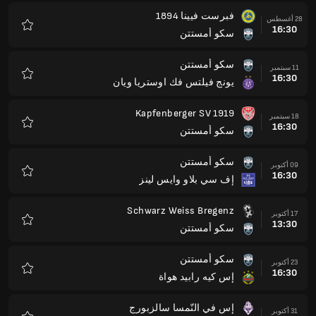
فبرست فيينا 1894
28 أغسطس
16:30
سكو أمستتن
المفضلة
سكو أمستتن
11 سبتمبر
16:30
يونج فيلتس فك اوستريا ويان
المفضلة
Kapfenberger SV 1919
18 سبتمبر
16:30
سكو أمستتن
المفضلة
سكو أمستتن
09 أكتوبر
16:30
إف سي بلاو وايس لينز
المفضلة
Schwarz Weiss Bregenz
17 أكتوبر
13:30
سكو أمستتن
المفضلة
سكو أمستتن
23 أكتوبر
16:30
إس كيه رابيد هواة
المفضلة
إس في النّمسا سالزبورج
31 أكتوبر