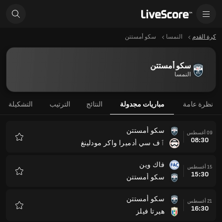
كرة القدم
النمسا
سكو أمستتن
سكو أمستتن
النمسا
نظرة عامة
مباريات مجدولة
النتائج
الترتيب
التشكيلة
سكو أمستتن
09 أغسطس
08:30
ٱف سي أدميرا واكر مودلينغ
المفضلة
فاك وين
15 أغسطس
15:30
سكو أمستتن
المفضلة
سكو أمستتن
21 أغسطس
16:30
هيرتا فيلز
المفضلة