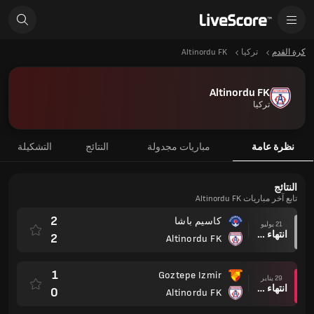
كرة القدم
تركيا
Altinordu FK
Altinordu FK
تركيا
نظرة عامة
مباريات مجدولة
النتائج
التشكيلة
النتائج
تابع آخر مباريات Altinordu FK
2
كاسيم باشا
21 يوليو
انتهاء وقت المباراة
2
Altinordu FK
1
Goztepe Izmir
29 يناير
انتهاء وقت المباراة
0
Altinordu FK