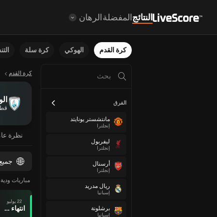
النتائج
المفضلة
الرهان
كرة القدم
الهوكي
كرة سلة
الت
كرة القدم
الو
الفرق
قط
مانتشستر يونايتد
إنجلترا
نظرة عا
ليفربول
إنجلترا
جميع
أرسنال
إنجلترا
مباريات ودية ل
ريال مدريد
إسبانيا
22 يوليو
انتهاء وقت المباراة
برشلونة
إسبانيا