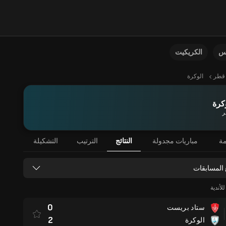
نس
الكريكيت
قطر
الوكرة
كرة
ر
مة
مباريات مجدولة
النتائج
الترتيب
التشكيلة
 المسابقات
لأندية
0
ستاد بريست
2
الوكرة