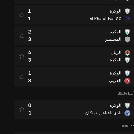
1
الوكرة
1
Al Kharaitiyat SC
2
الوكرة
3
المسيمير
4
الريان
3
الوكرة
1
الوكرة
3
العربي
23/24
0
الوكرة
1
نادي نافباهور نمنكان
Club Fri