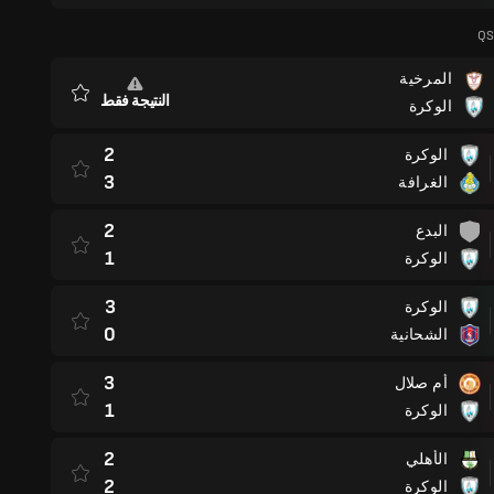
QS
المرخية
النتيجة فقط
الوكرة
المفضلة
2
الوكرة
3
الغرافة
2
البدع
1
الوكرة
3
الوكرة
0
الشحانية
3
أم صلال
1
الوكرة
2
الأهلي
2
الوكرة