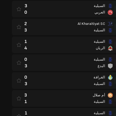
3
السيلية
0
العربي
2
Al Kharaitiyat SC
3
السيلية
1
السيلية
4
الريان
0
السيلية
3
البدع
0
الغرافة
3
السيلية
3
أم صلال
1
السيلية
1
السيلية