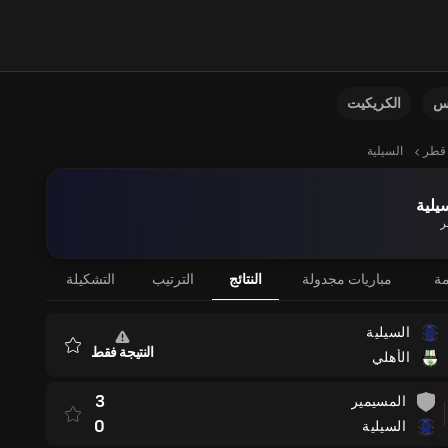
نس
الكريكيت
قطر
السيلية
يلية
ر
مة
مباريات مجدولة
النتائج
الترتيب
التشكيلة
السيلية
النتيجة فقط
الأهلي
المفضلة
3
المسيمير
0
السيلية