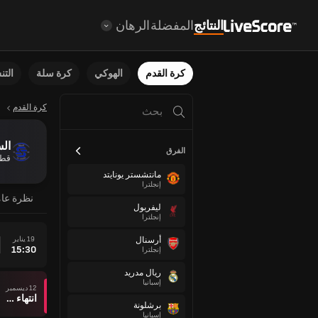
النتائج
المفضلة
الرهان
كرة القدم
الهوكي
كرة سلة
الت
كرة القدم
الس
الفرق
قط
مانتشستر يونايتد
إنجلترا
نظرة عا
ليفربول
إنجلترا
19 يناير
أرسنال
15:30
إنجلترا
ريال مدريد
إسبانيا
12 ديسمبر
انتهاء وقت المباراة
برشلونة
إسبانيا