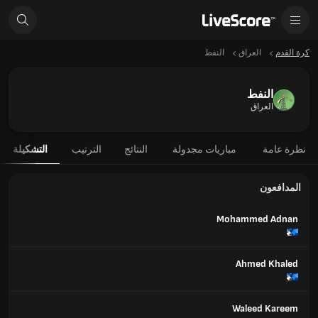
كرة القدم
العراق
النفط
النفط
العراق
نظرة عامة
مباريات مجدولة
النتائج
الترتيب
التشكيلة
المدافعون
Mohammed Adnan
Ahmed Khaled
Waleed Kareem