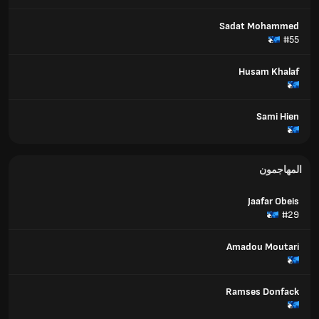
Sadat Mohammed
#55
Husam Khalaf
Sami Hien
المهاجمون
Jaafar Obeis
#29
Amadou Moutari
Ramses Donfack