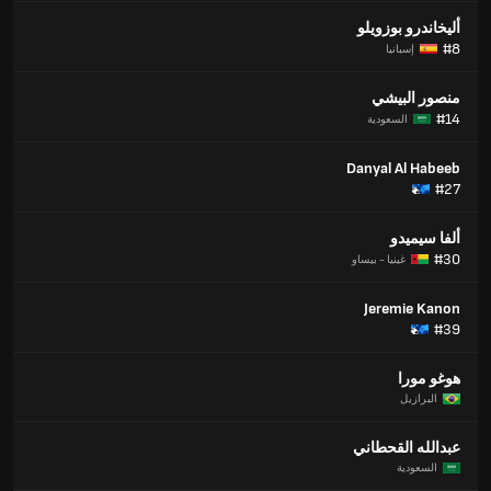
أليخاندرو بوزويلو
#8
إسبانيا
منصور البيشي
#14
السعودية
Danyal Al Habeeb
#27
ألفا سيميدو
#30
غينيا - بيساو
Jeremie Kanon
#39
هوغو مورا
البرازيل
عبدالله القحطاني
السعودية