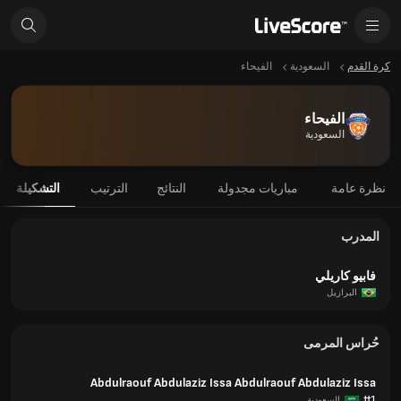
كرة القدم
السعودية
الفيحاء
الفيحاء
السعودية
نظرة عامة
مباريات مجدولة
النتائج
الترتيب
التشكيلة
المدرب
فابيو كاريلي
البرازيل
حُراس المرمى
Abdulraouf Abdulaziz Issa Abdulraouf Abdulaziz Issa
#1
السعودية