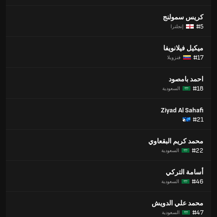
كريس سمولنج
#5
إنجلترا
ميكيل فيلانويفا
#17
فنزويلا
احمد بامصود
#18
السعودية
Ziyad Al Sahafi
#21
محمد كريم البقعاوي
#22
السعودية
أسامة التركي
#46
السعودية
محمد علي الدويش
#47
السعودية