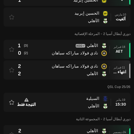
1
الحسين إيربيد
الحسين إيربيد
10 مارس
ألغيت
الأهلي
دوري أبطال آسيا 2 - المرحلة الإقصائية
1
الأهلي
(3)
18 فبراير
AET
0
نادي فولاد مباراكه سباهان
(2)
2
نادي فولاد مباراكه سباهان
11 فبراير
انتهاء وقت المباراة
2
الأهلي
QSL Cup 25/26
السيلية
19 يناير
15:30
النتيجة فقط
الأهلي
المفضلة
دوري أبطال آسيا 2 - المجموعة الثانية
2
الأهلي
24 ديسمبر