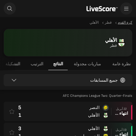
كرة القدم
قطر
الأهلي
الأهلي
قطر
نظرة عامة
مباريات مجدولة
النتائج
الترتيب
التشكيلة
جميع المسابقات
AFC Champions League Two: Quarter-Finals
5
النصر
22 أبريل
انتهاء وقت المباراة
1
الأهلي
3
الأهلي
19 أبريل
انتهاء وقت المباراة