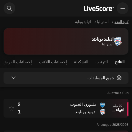
كرة القدم
أستراليا
اديليد يونايتد
اديليد يونايتد
أستراليا
النتائج
الترتيب
التشكيلة
إحصائيات اللاعب
إحصائيات الفريق
جميع المسابقات
Australia Cup
2
ملبورن الجنوب
30 يوليو
انتهاء وقت المباراة
1
اديليد يونايتد
A-League 2025/2026