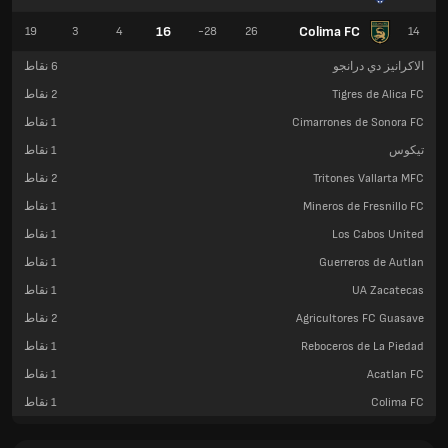
16
Colima FC
19
3
4
-28
26
14
الاكرانيز دي درانجو
6
نقاط
Tigres de Alica FC
2
نقاط
Cimarrones de Sonora FC
1
نقاط
تيكوس
1
نقاط
Tritones Vallarta MFC
2
نقاط
Mineros de Fresnillo FC
1
نقاط
Los Cabos United
1
نقاط
Guerreros de Autlan
1
نقاط
UA Zacatecas
1
نقاط
Agricultores FC Guasave
2
نقاط
Reboceros de La Piedad
1
نقاط
Acatlan FC
1
نقاط
Colima FC
1
نقاط