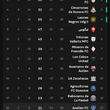
FC
Cimarrones
51
4
8
14
27
26
3
de Sonora FC
Leones
50
8
2
16
16
26
4
Negros Udg II
تيكوس
47
8
4
14
15
26
5
Tritones
45
10
3
13
5
26
6
Vallarta MFC
Mineros de
39
9
7
10
-1
26
7
Fresnillo FC
Los Cabos
37
12
3
11
-3
26
8
United
Guerreros de
32
11
7
8
-4
26
9
Autlan
29
UA Zacatecas
14
4
8
-17
26
10
Agricultores
28
16
2
8
-25
26
11
FC Guasave
Reboceros de
23
17
3
6
-27
26
12
La Piedad
21
Acatlan FC
18
2
6
-34
26
13