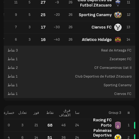
27
10
11
5
-9
26
11
Futbol Zitacuaro
25
Sporting Canamy
12
9
5
-20
26
12
17
Ciervos FC
16
7
3
-30
26
13
16
Atletico Hidalgo
17
6
3
-40
26
14
Real de Arteaga FC
3
نقاط
Zacatepec FC
1
نقاط
CF Correcaminos Uat II
2
نقاط
Club Deportivo de Futbol Zitacuaro
1
نقاط
Sporting Canamy
1
نقاط
Ciervos FC
1
نقاط
فرق
#
Group 3
سا
نقاط
فوز
تعادل
خسارة
الأهداف
Racing FC
68
Porto
0
3
21
46
24
1
Palmeiras
Deportiva
51
4
6
14
36
24
2