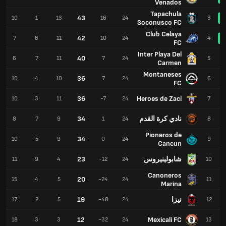
Venados
Tapachula
43
10
1
13
16
24
3
Soconusco FC
Club Celaya
42
7
6
11
10
24
4
FC
Inter Playa Del
40
6
7
11
7
24
5
Carmen
Montaneses
36
10
4
10
7
24
6
FC
36
Heroes de Zaci
10
3
11
-7
24
7
نادي كرة القدم
34
8
7
9
1
24
8
Pioneros de
34
10
5
9
0
24
9
Cancun
شابولينيروس
23
11
9
4
-12
24
10
Canoneros
20
15
4
5
-24
24
11
Marina
نيزا
19
17
2
5
-48
24
12
12
Mexicali FC
18
3
3
-32
24
13