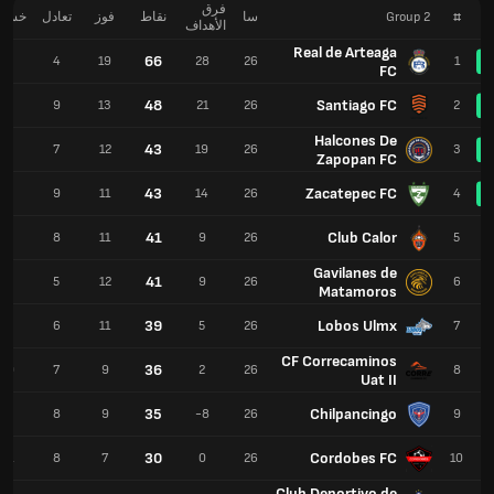
فرق
#
Group 2
سا
نقاط
فوز
تعادل
خسار
الأهداف
Real de Arteaga
66
3
4
19
28
26
1
FC
48
Santiago FC
4
9
13
21
26
2
Halcones De
43
7
7
12
19
26
3
Zapopan FC
43
Zacatepec FC
6
9
11
14
26
4
41
Club Calor
7
8
11
9
26
5
Gavilanes de
41
9
5
12
9
26
6
Matamoros
39
Lobos Ulmx
9
6
11
5
26
7
CF Correcaminos
36
10
7
9
2
26
8
Uat II
35
Chilpancingo
9
8
9
-8
26
9
30
Cordobes FC
11
8
7
0
26
10
Club Deportivo de