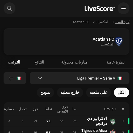
كرة القدم
المكسيك
Acatlan FC
Acatlan FC
المكسيك
نظرة عامة
مباريات مجدولة
النتائج
الترتيب
Liga Premier - Serie A
الكل
على ملعبه
خارج معلبه
نموذج
فرق
#
Group 1
سا
نقاط
فوز
تعادل
خسارة
الأهداف
الاكرانيز دي
71
3
2
21
55
26
1
درانجو
Tigres de Alica
55
6
4
16
21
26
2