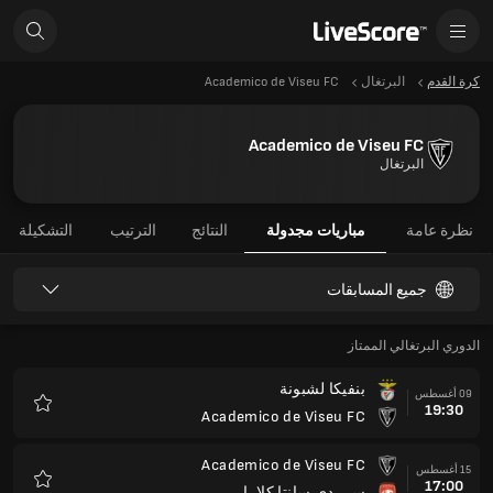
كرة القدم
البرتغال
Academico de Viseu FC
Academico de Viseu FC
البرتغال
نظرة عامة
مباريات مجدولة
النتائج
الترتيب
التشكيلة
جميع المسابقات
الدوري البرتغالي الممتاز
بنفيكا لشبونة
09 أغسطس
19:30
Academico de Viseu FC
المفضلة
Academico de Viseu FC
15 أغسطس
17:00
سي دي سانتا كلارا