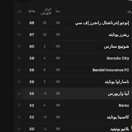
فرق
ريق
سا
نقاط
فوز
تعادل
الأهداف
إنوجو إنترناشنال رانجرز إف سي
68
11
19
20
38
ريفرز يونايتد
67
10
19
13
38
شوتينغ ستارس
60
6
18
1
38
58
Ikorodu City
10
16
4
38
56
Bendel Insurance FC
14
14
6
38
ناساراوا يونايتد
56
8
16
3
38
آبيا واريورس
55
7
16
-3
38
52
Barau
13
13
4
38
كاتسينا يونايتد
52
10
14
-3
38
بلاتيو يونيتيد
50
5
15
-1
38