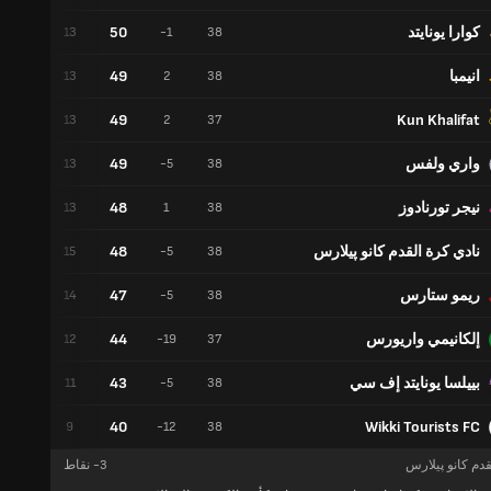
كوارا يونايتد
50
11
13
-1
38
انيمبا
49
10
13
2
38
49
Kun Khalifat
10
13
2
37
واري ولفس
49
10
13
-5
38
نيجر تورنادوز
48
9
13
1
38
نادي كرة القدم كانو پيلارس
48
6
15
-5
38
ريمو ستارس
47
5
14
-5
38
إلكانيمي واريورس
44
8
12
-19
37
بييلسا يونايتد إف سي
43
10
11
-5
38
40
Wikki Tourists FC
13
9
-12
38
قدم كانو پيلارس
-3
نقاط