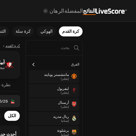
النتائج
المفضلة
الرهان
كرة القدم
الهوكي
كرة سلة
الت
كرة القدم
آبي
الفرق
نيجي
مانتشستر يونايتد
إنجلترا
نظرة ع
ليفربول
إنجلترا
5/26
أرسنال
إنجلترا
الكل
ريال مدريد
إسبانيا
برشلونة
أحدث جدو
إسبانيا