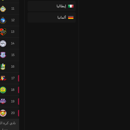
إيطاليا
11
ألمانيا
12
13
14
15
16
17
18
19
20
نادي كرة ال