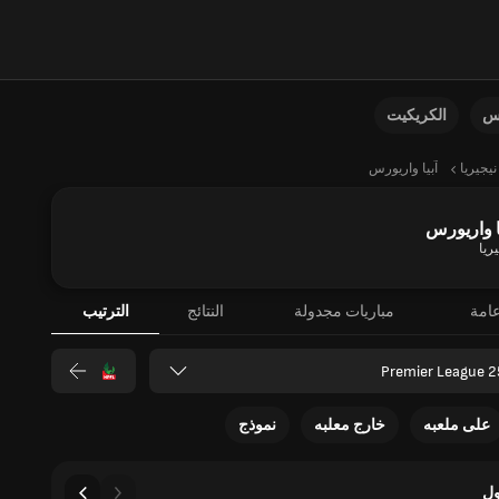
نس
الكريكيت
نيجيريا
آبيا واريورس
ا واريورس
ريا
امة
مباريات مجدولة
النتائج
الترتيب
Premier League 2
على ملعبه
خارج معلبه
نموذج
ل