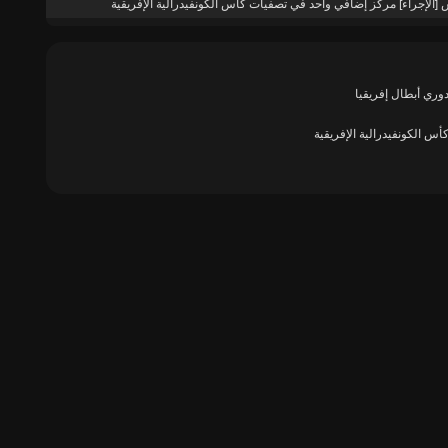
 [الإجراء] مركز إضافي واحد في تصفيات كأس الكونفيدرالية الإفريقية
وري أبطال إفريقيا
س الكونفيدرالية الإفريقية