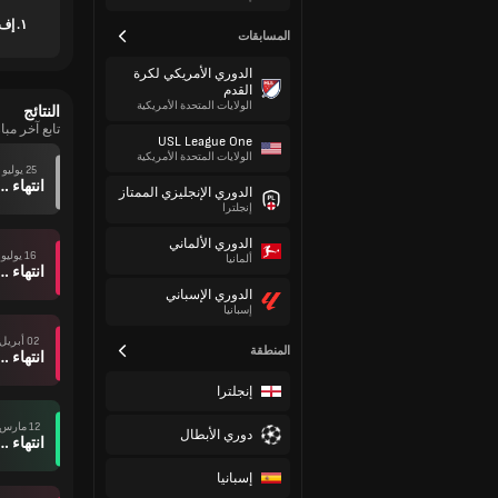
١. إف سي سااربروكن
المسابقات
الدوري الأمريكي لكرة
القدم
الولايات المتحدة الأمريكية
النتائج
تابع آخر مباريات ١. إف س
USL League One
الولايات المتحدة الأمريكية
25 يوليو
انتهاء وقت ال
الدوري الإنجليزي الممتاز
إنجلترا
الدوري الألماني
16 يوليو
ألمانيا
انتهاء وقت ال
الدوري الإسباني
إسبانيا
02 أبريل
المنطقة
انتهاء وقت ال
إنجلترا
12 مارس
دوري الأبطال
انتهاء وقت ال
إسبانيا