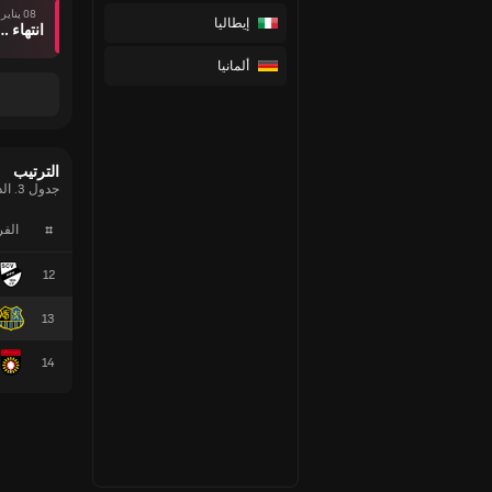
08 يناير
إيطاليا
انتهاء وقت ال
ألمانيا
الترتيب
جدول 3. الدوري الإسباني الحالي
#
الف
12
13
14