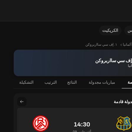
نس
الكريكيت
ألمانيا
١. إف سي سااربروكن
نيا
مة
مباريات مجدولة
النتائج
الترتيب
التشكيلة
دولة قادمة
14:30
09 أغسطس