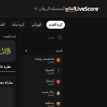
النتائج
المفضلة
الرهان
كرة القدم
الهوكي
كرة سلة
الت
كرة القدم
١. إف سي سااربروكن
الفرق
ألما
مانتشستر يونايتد
إنجلترا
نظرة عا
ليفربول
إنجلترا
أرسنال
مباراة مج
إنجلترا
ريال مدريد
إسبانيا
برشلونة
إسبانيا