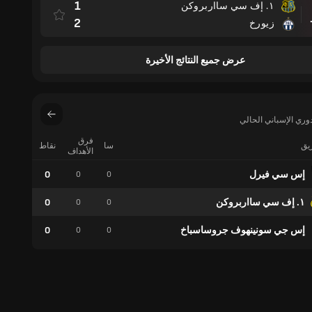
1
١. إف سي سااربروكن
مباراة
2
زيورخ
عرض جميع النتائج الأخيرة
فرق
ريق
سا
نقاط
فوز
الأهداف
إس سي فيرل
0
0
0
0
١. إف سي سااربروكن
0
0
0
0
إس جي سونينهوف جروساسباخ
0
0
0
0