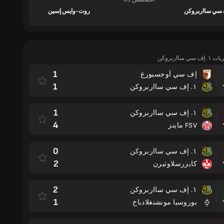
روت-وايس إسين
ي سااربروكن
1
إف سي أوجسبورغ
مباراة
1
١. إف سي سااربروكن
1
١. إف سي سااربروكن
مباراة
4
FSV ماينز
0
١. إف سي سااربروكن
مباراة
2
كايزرسلاوتيرن
2
١. إف سي سااربروكن
مباراة
1
بوروسيا مونشنغلادباخ