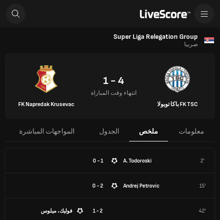
Super Liga Relegation Group
صربيا
4 - 1
انتهاء وقت المباراة
FK TSC باكا توبولا
FK Napredak Krusevac
معلومات
ملخص
الجدول
المواجهات المباشرة
1 - 0
A. Todoroski
2'
2 - 0
Andrej Petrovic
15'
42'
2 - 1
فوليك، ميلوس