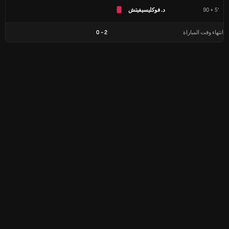
90 + 5'
د. فوكليسيفيتش
انتهاء وقت المباراة
2
-
0