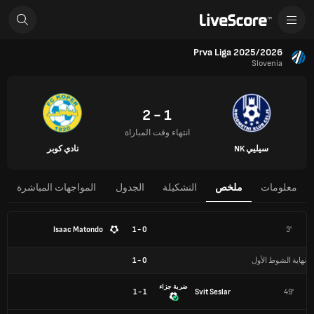
Prva Liga 2025/2026
Slovenia
1 - 2
انتهاء وقت المباراة
سيليي NK
نادي كوبر
معلومات
ملخص
التشكيلة
الجدول
المواجهات المباشرة
Isaac Matondo
0 - 1
3'
نهاية الشوط الأول
0
-
1
ضربة جزاء
1 - 1
Svit Seslar
49'