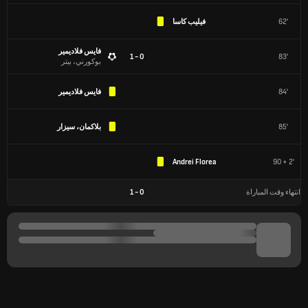
62'
فيليب كاسا
فايس فلاديمير
0 - 1
83'
بوكورني، بيتر
84'
فايس فلاديمير
85'
بلاكمان، سيزار
Andrei Florea
90 + 2'
انتهاء وقت المباراة
0
-
1