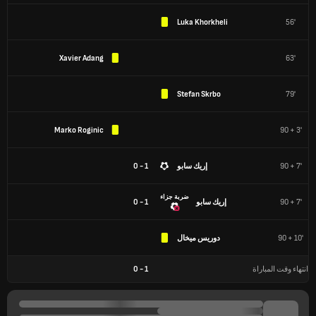
Luka Khorkheli
56'
Xavier Adang
63'
Stefan Skrbo
79'
Marko Roginic
90 + 3'
90 + 7'
إريك سابو
1 - 0
ضربة جزاء
90 + 7'
إريك سابو
1 - 0
90 + 10'
دوريس ميخال
انتهاء وقت المباراة
1
-
0