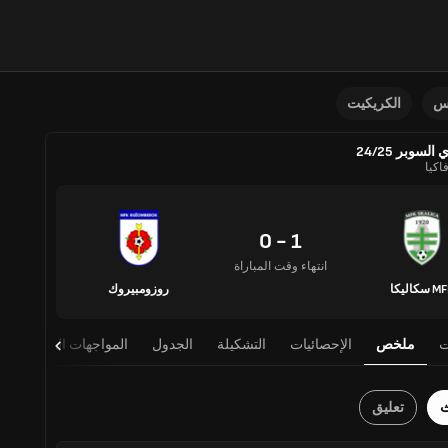
نس
الكريكيت
السوبر 24/25
اكيا
1 - 0
انتهاء وقت المباراة
 سكاليكا
روزومبيروك
ت
ملخص
الإحصائيات
التشكيلة
الجدول
المواجهات المباشرة
ث
تعليق