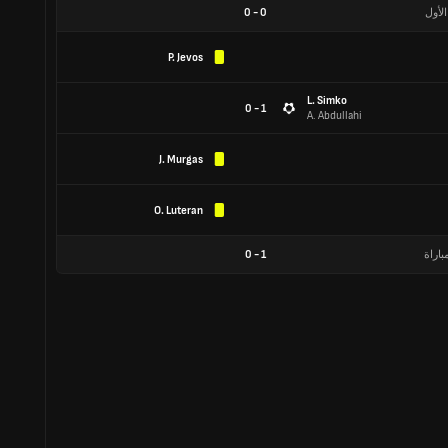
الأول
0
-
0
P. Jevos
L. Simko
1 - 0
A. Abdullahi
J. Murgas
O. Luteran
باراة
1
-
0