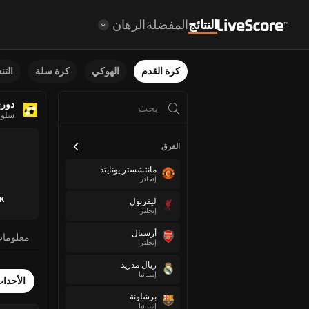
النتائج
المفضلة
الرهان
كرة القدم
الهوكي
كرة سلة
الت
دوري 
سلوف
الفرق
مانتشستر يونايتد
إنجلترا
MFK
ليفربول
إنجلترا
أرسنال
معلوما
إنجلترا
ريال مدريد
إسبانيا
الأحدا
برشلونة
إسبانيا