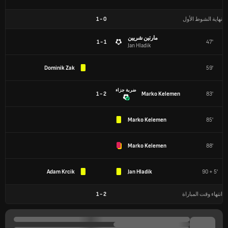
نهاية الشوط الأول
0
-
1
مارتين شريين
1 - 1
47'
Jan Hladik
Dominik Zak
59'
ضربة جزاء
2 - 1
Marko Kelemen
83'
Marko Kelemen
85'
Marko Kelemen
88'
Adam Krcik
Jan Hladik
90 + 5'
انتهاء وقت المباراة
2
-
1