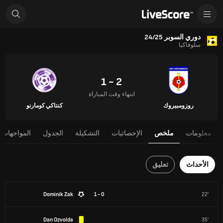
دوري السوبر 24/25
سلوفاكيا
2 - 1
انتهاء وقت المباراة
روزومبيروك
كنتاكي كومارنو
معلومات
ملخص
الإحصائيات
التشكيلة
الجدول
المواجهات 
الأحداث
تعليق
Dominik Zak
0 - 1
22'
Dan Ozvolda
35'