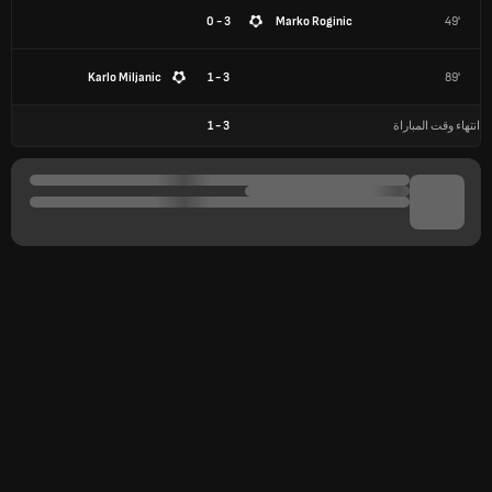
3 - 0
Marko Roginic
49'
Karlo Miljanic
3 - 1
89'
انتهاء وقت المباراة
3
-
1