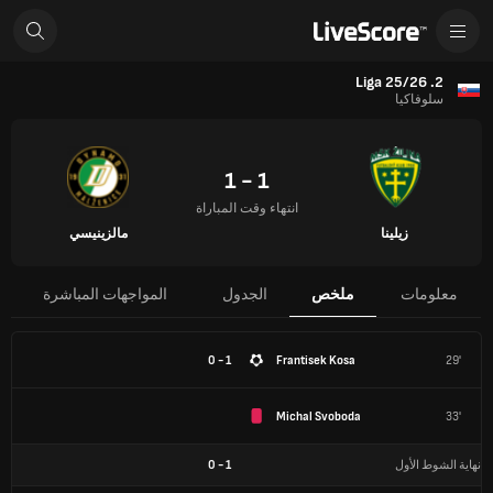
2. Liga 25/26
سلوفاكيا
1 - 1
انتهاء وقت المباراة
زيلينا
مالزينيسي
معلومات
ملخص
الجدول
المواجهات المباشرة
1 - 0
Frantisek Kosa
29'
Michal Svoboda
33'
نهاية الشوط الأول
1
-
0