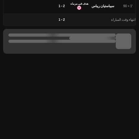
هدف في مرماه
90 + 1'
سيباستيان ريباس
2 - 1
انتهاء وقت المباراة
2
-
1