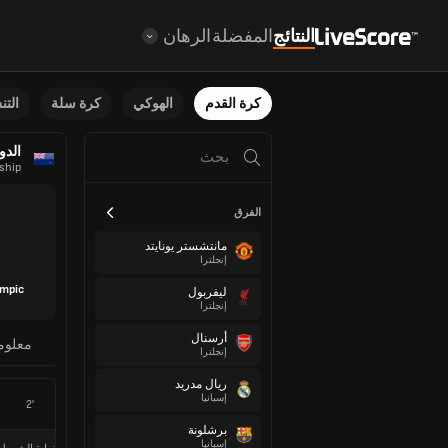
النتائج
المفضلة
الرهان
كرة القدم
الهوكي
كرة سلة
الت
الدو
ship
الفرق
مانتشستر يونايتد
إنجلترا
ympic
ليفربول
إنجلترا
أرسنال
معلوم
إنجلترا
ريال مدريد
إسبانيا
2'
برشلونة
إسبانيا