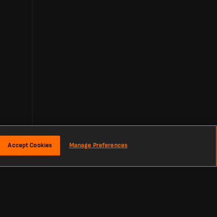
Accept Cookies
Manage Preferences
نبذة
نتائج مباراة Wellington Olympic ضد كرايستشيرش يونايتد المباشرة
أحدث نتائج كرة القدم، والتشكيلات، والمزيد لمباراة Wellington Olympic ضد كرايستشيرش يونايتد. تابع النتيجة المباشرة لمباراة كرة القدم بين Wellington Olympic وكرايستشيرش يونايتد ضمن National League Championship.