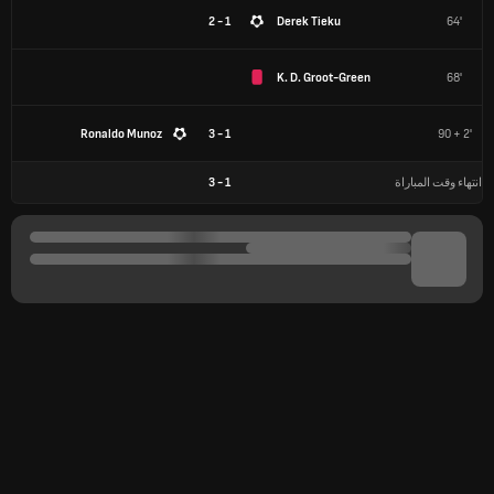
1 - 2
Derek Tieku
64'
K. D. Groot-Green
68'
Ronaldo Munoz
1 - 3
90 + 2'
انتهاء وقت المباراة
1
-
3