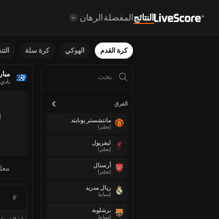
النتائج
المفضلة
الرهان
كرة القدم
الهوكي
كرة سلة
الت
مبار
نادي م
الفرق
مانتشستر يونايتد
إنجلترا
ليفربول
إنجلترا
أرسنال
معل
إنجلترا
ريال مدريد
إسبانيا
8'
برشلونة
إسبانيا