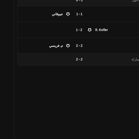
الأول
1
-
0
1 - 1
جيوفاني
2 - 1
R. Kofler
2 - 2
م. فريسي
باراة
2
-
2