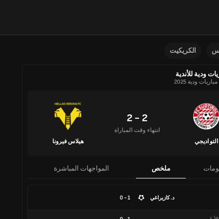
نس
الكريكيت
يات ودية للأندية
باريات ودية 2025
2 - 2
انتهاء وقت المباراة
التو اديجي
هيلاس فيرونا
ومات
ملخص
المواجهات المباشرة
د. كازيراغي
1 - 0