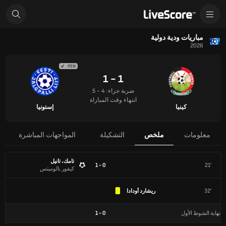
مباريات ودية دولية
2026
PEN
1 - 1
ضربة جزاء: 4 - 5
انتهاء وقت المباراة
كينيا
إستونيا
معلومات
ملخص
التشكيلة
المواجهات المباشرة
تامك، تانيل
0 - 1
21'
كيفور بالوميتس
32'
ريشارد أودادا
نهاية الشوط الأول
0
-
1