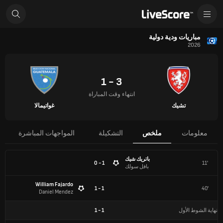
مباريات ودية دولية
2026
3 - 1
انتهاء وقت المباراة
تشيك
غواتيمالا
معلومات
ملخص
التشكيلة
المواجهات المباشرة
باتريك شيك
1 - 0
11'
بافل سولك
William Fajardo
1 - 1
40'
Daniel Mendez
نهاية الشوط الأول
1
-
1