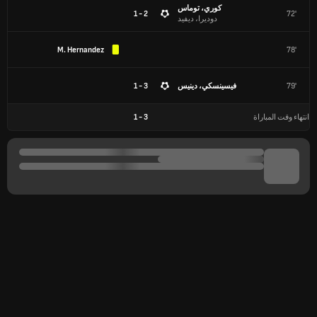
كوري، توماس
2 - 1
72'
دوديرا، ديفيد
M. Hernandez
78'
79'
فيسينسكي، دينيس
3 - 1
انتهاء وقت المباراة
3
-
1