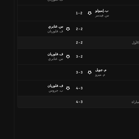
ب. إمبولو
2 - 1
س. ڢيدمر
س. غنابري
2 - 2
ف. فلوريان
الأول
2
-
2
ف. فلوريان
2 - 3
س. غنابري
م. جويل
3 - 3
م. ميرو
ف. فلوريان
3 - 4
ب. جروس
باراة
3
-
4