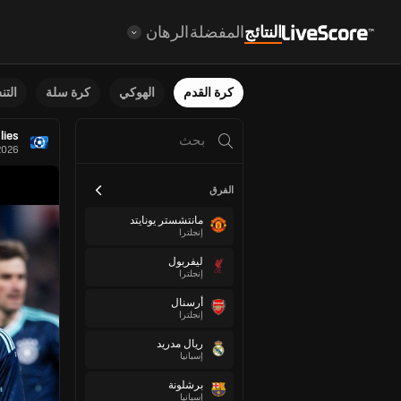
النتائج
المفضلة
الرهان
كرة القدم
الهوكي
كرة سلة
الت
lies
2026
الفرق
مانتشستر يونايتد
إنجلترا
ليفربول
إنجلترا
أرسنال
إنجلترا
ريال مدريد
إسبانيا
برشلونة
إسبانيا