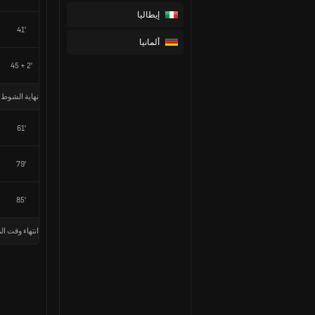
إيطاليا
41'
ألمانيا
45 + 2'
نهاية الشوط 
61'
79'
85'
انتهاء وقت الم