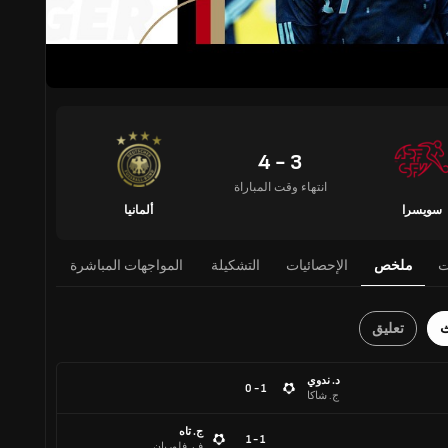
3 - 4
انتهاء وقت المباراة
سويسرا
ألمانيا
ت
ملخص
الإحصائيات
التشكيلة
المواجهات المباشرة
ث
تعليق
د. ندوي
1 - 0
ج. شاكا
ج. تاه
1 - 1
ف. فلوريان