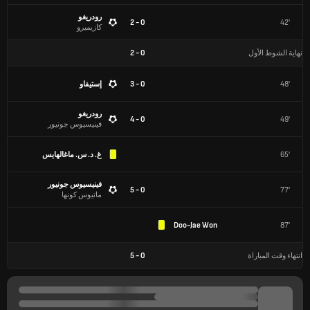
رودريغو
0 - 2
42'
كازيميرو
نهاية الشوط الأول
0
-
2
48'
0 - 3
إستيفاو
رودريغو
0 - 4
49'
فينيسيوس جونيور
65'
غ. د. س. ماغالهايس
فينيسيوس جونيور
0 - 5
77'
ماتيوس كونها
Doo-Jae Won
87'
انتهاء وقت المباراة
0
-
5