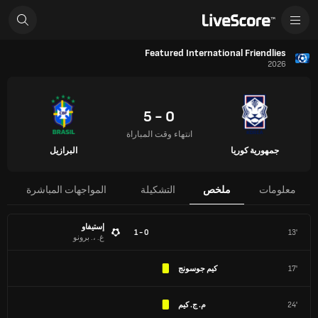
Featured International Friendlies
2026
0 - 5
انتهاء وقت المباراة
جمهورية كوريا
البرازيل
معلومات
ملخص
التشكيلة
المواجهات المباشرة
إستيفاو
0 - 1
13'
غ. ،. برونو
17'
كيم جوسونج
24'
م. ج. كيم