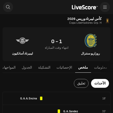
كأس ليبرتادوريس 2026
Copa Libertadores Grp. H
1 - 0
انتهاء وقت المباراة
روزاريو سنترال
ليبيرتاد أسانكيون
معلومات
ملخص
الإحصائيات
التشكيلة
الجدول
المواجهات 
الأحداث
تعليق
G. A. A. Encina
18'
G. A. Sandez
33'