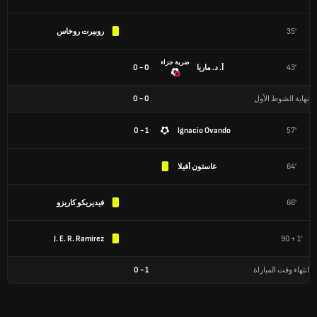
35'
روبيرت روخاس
ضربة جزاء
43'
أ. د. ماريا
0 - 0
نهاية الشوط الأول
0
-
0
1 - 0
Ignacio Ovando
57'
64'
غاستون أفيلا
66'
فيديريكو كاريزو
J. E. R. Ramirez
90 + 1'
انتهاء وقت المباراة
1
-
0