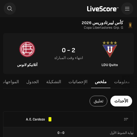
كأس ليبرتادوريس 2026
Copa Libertadores Grp. G
2 - 0
انتهاء وقت المباراة
LDU Quito
أتلاتيكو لانوس
معلومات
ملخص
الإحصائيات
التشكيلة
الجدول
المواجهات 
الأحداث
تعليق
A. E. Cardozo
37'
نهاية الشوط الأول
0
-
0