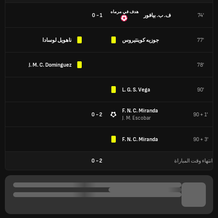
هدف في مرماه
74'
ف. ب. بيافور
1 - 0
77'
جوزيه كوينتيروس
ناهويل لوسادا
J. M. C. Dominguez
78'
L. G. S. Vega
90'
F. N. C. Miranda
2 - 0
90 + 1'
J. M. Escobar
F. N. C. Miranda
90 + 3'
انتهاء وقت المباراة
2
-
0