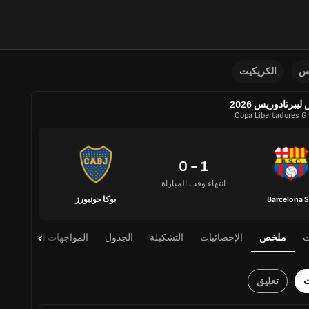
نس
الكريكيت
يبرتادوريس 2026
Copa Libertadores Gr
1 - 0
انتهاء وقت المباراة
Barcelona 
بوكا جونيورز
ت
ملخص
الإحصائيات
التشكيلة
الجدول
المواجهات المباشرة
ث
تعليق