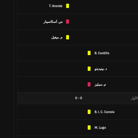
T. Aranda
س. أسكاسيبار
م. ميغيل
B. Castillo
د. بينيديتو
م. سيليز
الأول
0
-
0
B. I. C. Canola
M. Lugo