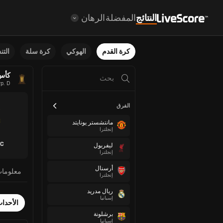
النتائج
المفضلة
الرهان
كرة القدم
الهوكي
كرة سلة
الت
كأس ل
p. D
الفرق
مانتشستر يونايتد
إنجلترا
SC
ليفربول
إنجلترا
أرسنال
معلوما
إنجلترا
ريال مدريد
إسبانيا
الأحدا
برشلونة
إسبانيا