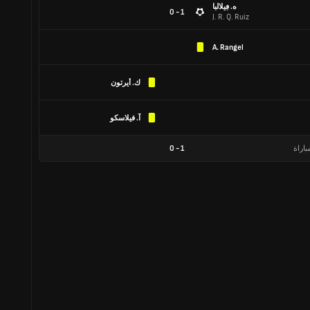
ه. ڢيلالبا
1 - 0
J. R. Q. Ruiz
A. Rangel
ك. أيرتون
آ. فيلاسكو
باراة
1
-
0