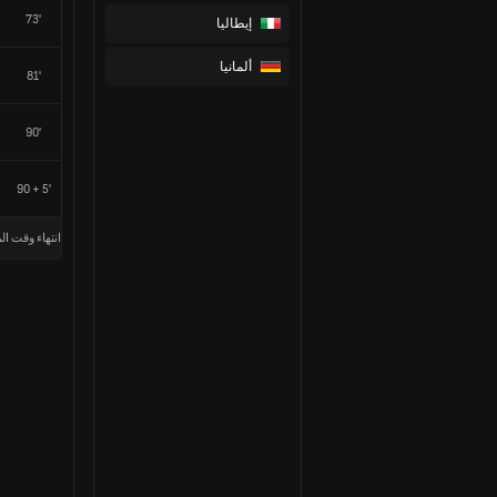
73'
إيطاليا
ألمانيا
81'
90'
90 + 5'
انتهاء وقت الم