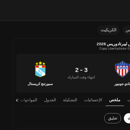
نس
الكريكيت
يبرتادوريس 2026
Copa Libertadores Gr
3 - 2
انتهاء وقت المباراة
ادي جونيور
سبورتنج كريستال
ت
ملخص
الإحصائيات
التشكيلة
الجدول
المواجهات المباشرة
ث
تعليق