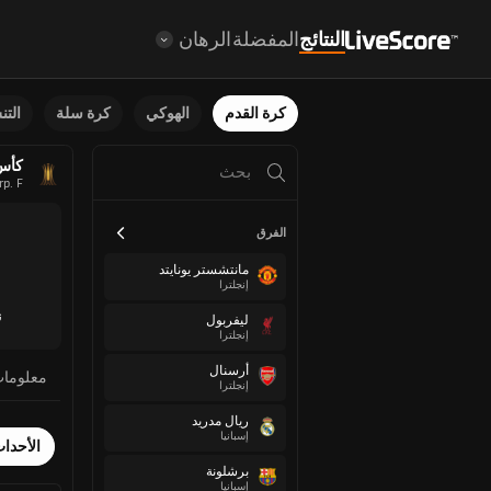
النتائج
المفضلة
الرهان
كرة القدم
الهوكي
كرة سلة
الت
كأس ل
p. F
الفرق
مانتشستر يونايتد
إنجلترا
ن
ليفربول
إنجلترا
أرسنال
معلوما
إنجلترا
ريال مدريد
إسبانيا
الأحدا
برشلونة
إسبانيا