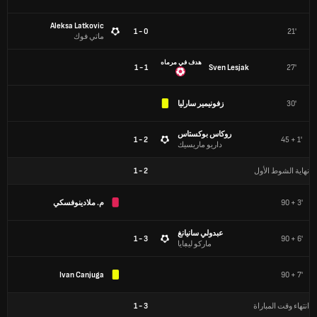
Aleksa Latkovic
0 - 1
21'
ماتي فوك
هدف في مرماه
1 - 1
Sven Lesjak
27'
30'
زفونيمير سارليا
روكاس بوكستاس
2 - 1
45 + 1'
داريو ماريسيك
نهاية الشوط الأول
2
-
1
90 + 3'
م. ملادينوفسكي
عبدولي سانيانغ
3 - 1
90 + 6'
ماركو ليڢايا
Ivan Canjuga
90 + 7'
انتهاء وقت المباراة
3
-
1