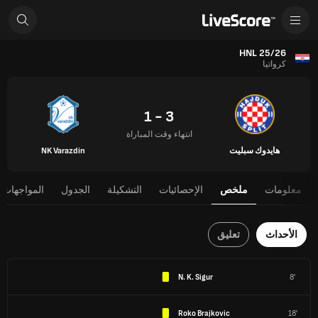
HNL 25/26
كرواتيا
3 - 1
انتهاء وقت المباراة
هايدوك سبليت
NK Varazdin
معلومات
ملخص
الإحصائيات
التشكيلة
الجدول
المواجهات 
الأحداث
تعليق
N. K. Sigur
8'
Roko Brajkovic
18'