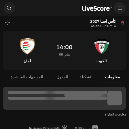
كأس آسيا 2027
Asian Cup Grp. A
المفض
14:00
08 يناير
الكويت
عُمان
معلومات
التشكيلة
الجدول
المواجهات المباشرة
معلومات المباراة
8 يناير 2027
Al-Awwal Park (Riyadh)