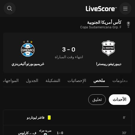
كأس أمريكا الجنوبية
Copa Sudamericana Grp. F
0 - 3
انتهاء وقت المباراة
ديبورتيفو رييسترا
غريميو بورتو أليغرينزي
معلومات
ملخص
الإحصائيات
التشكيلة
الجدول
المواجهات 
الأحداث
تعليق
8'
فاغنر ليوناردو
ضربة جزاء
30'
0 - 1
ف. ،. كارلوس