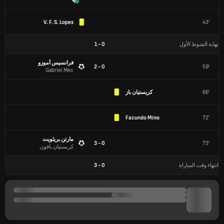
V. F. S. Lopes
43'
نهاية الشوط الأول
0
-
1
فرانسيس أموزو
0 - 2
59'
Gabriel Mec
66'
كريستيان باز
Facundo Mino
72'
مارتن بريثويت
0 - 3
73'
كريستيان بافون
انتهاء وقت المباراة
0
-
3