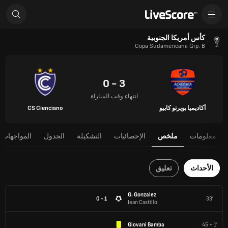
كأس أمريكا الجنوبية
Copa Sudamericana Grp. B
3 - 0
انتهاء وقت المباراة
أكاديميا بويرتو كابيو
CS Cienciano
معلومات
ملخص
الإحصائيات
التشكيلة
الجدول
المواجهات 
الأحداث
تعليق
G. Gonzalez
1 - 0
33'
Jean Castillo
Giovani Bamba
45 + 1'