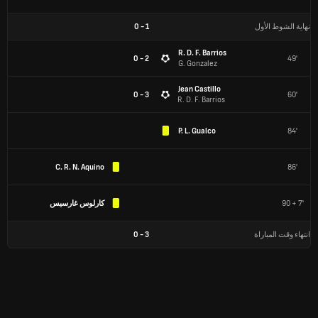
نهاية الشوط الأول
1
-
0
R. D. F. Barrios
2 - 0
49'
G. Gonzalez
Jean Castillo
3 - 0
60'
R. D. F. Barrios
P. L. Gualco
84'
C. R. N. Aquino
86'
90 + 7'
كارلوس غارسيس
انتهاء وقت المباراة
3
-
0